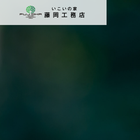
gallery
施工事例
外観
家の印象