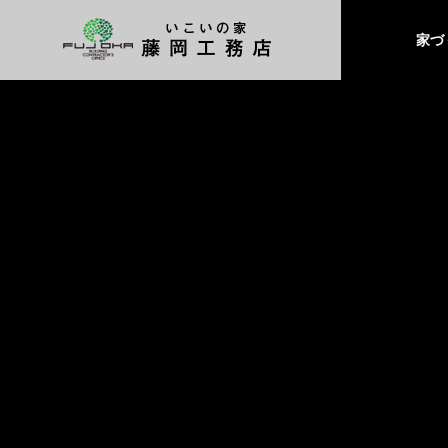
家づ
gallery
施工事例
外観
家の印象