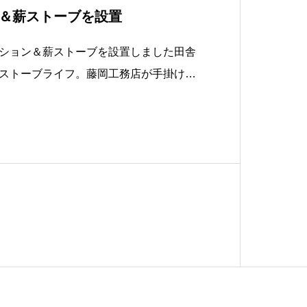
＆薪ストーブを設置
ション＆薪ストーブを設置しました田舎
ストーブライフ。藤岡工務店が手掛ける
設置する例が多いです。インテリアとし
機能的でここ丹波エリアでの暮らしに役
、薪ストーブの設置を考えるとき、最も