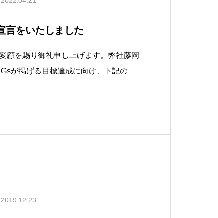
2022.04.21
s宣言をいたしました
愛顧を賜り御礼申し上げます。弊社藤岡
SDGsが掲げる目標達成に向け、下記のと
。SDGsとは、「持続可能な開発目標 」
velopment Goals）の略称です。「誰一人取
実現に
2019.12.23