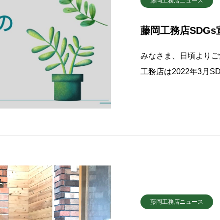
藤岡工務店ニュース
藤岡工務店SDG
みなさま、日頃よりご
工務店は2022年3月
おり宣言いたしました
（Sustainable De
り残されない」世界の
藤岡工務店ニュース